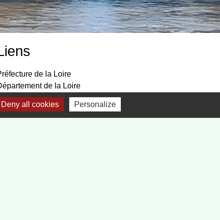
Liens
réfecture de la Loire
Département de la Loire
Région Auvergne, Rhône Alpes
Deny all cookies
Personalize
Communauté de Communes Forez-Est
Service public