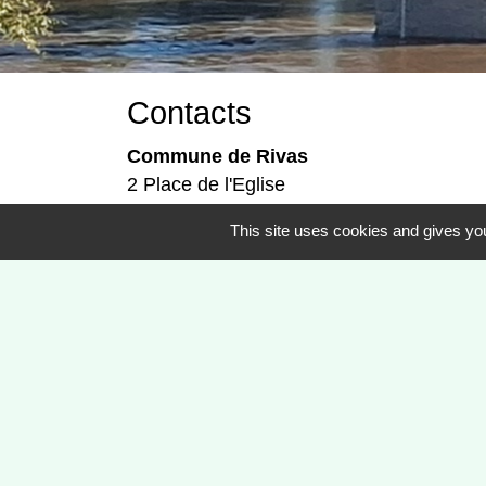
Contacts
Commune de Rivas
2 Place de l'Eglise
42340 Rivas - FRANCE
This site uses cookies and gives you
+33 4 77 54 63 43
Ouverture du secrétariat :
mairie.rivas@wanadoo.fr
Lundi : 9h à 12h - 13h à 17h.
Mardi : 9h à 12h - 13h à 17h.
Fermé le mercredi.
Jeudi : 9h à 12h - 13h à 17h.
Vendredi : 9h à 12h - 13h à 16h.