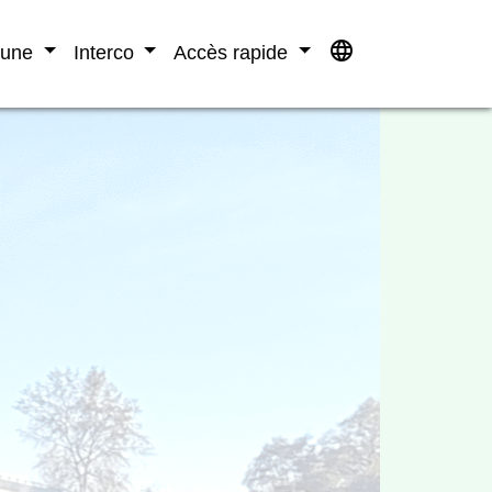
language
mune
Interco
Accès rapide