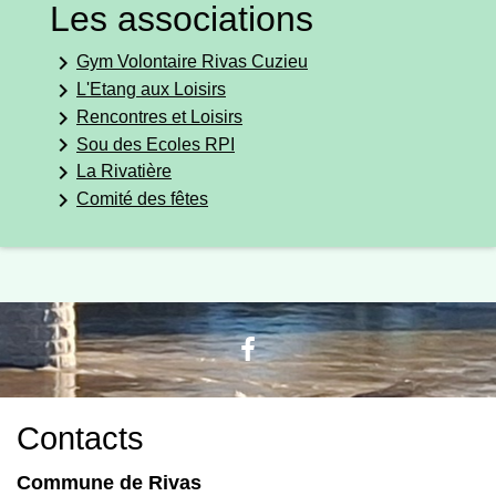
Les associations
keyboard_arrow_right
Gym Volontaire Rivas Cuzieu
keyboard_arrow_right
L'Etang aux Loisirs
keyboard_arrow_right
Rencontres et Loisirs
keyboard_arrow_right
Sou des Ecoles RPI
keyboard_arrow_right
La Rivatière
keyboard_arrow_right
Comité des fêtes
Contacts
Commune de Rivas